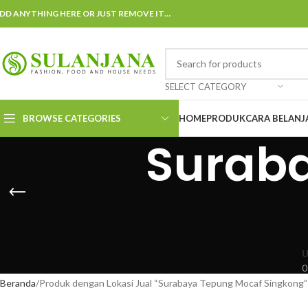
DD ANYTHING HERE OR JUST REMOVE IT…
SELECT CATEGORY
BROWSE CATEGORIES
HOME
PRODUK
CARA BELANJ
Surab
U
0
Beranda
Produk dengan Lokasi Jual “Surabaya Tepung Mocaf Singkong”