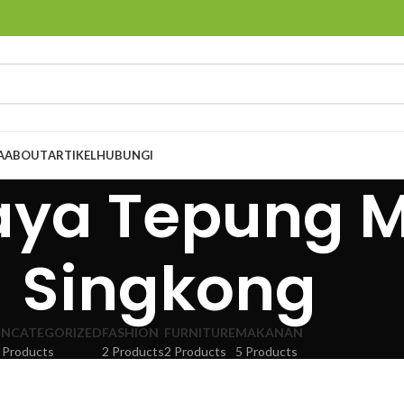
A
ABOUT
ARTIKEL
HUBUNGI
aya Tepung 
Singkong
NCATEGORIZED
FASHION
FURNITURE
MAKANAN
 Products
2 Products
2 Products
5 Products