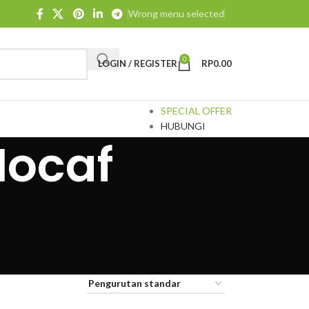
Wrong menu selected
0
LOGIN / REGISTER
RP
0.00
SPECIAL OFFER
HUBUNGI
Mocaf