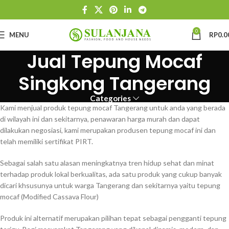
0
MENU
RP
0.0
Jual Tepung Mocaf
Singkong Tangerang
Categories
Kami menjual produk tepung mocaf Tangerang untuk anda yang berada
di wilayah ini dan sekitarnya, penawaran harga murah dan dapat
dilakukan negosiasi, kami merupakan produsen tepung mocaf ini dan
telah memiliki sertifikat PIRT.
Sebagai salah satu alasan meningkatnya tren hidup sehat dan minat
terhadap produk lokal berkualitas, ada satu produk yang cukup banyak
dicari khsusunya untuk warga Tangerang dan sekitarnya yaitu tepung
mocaf (Modified Cassava Flour)
Produk ini alternatif merupakan pilihan tepat sebagai pengganti tepung